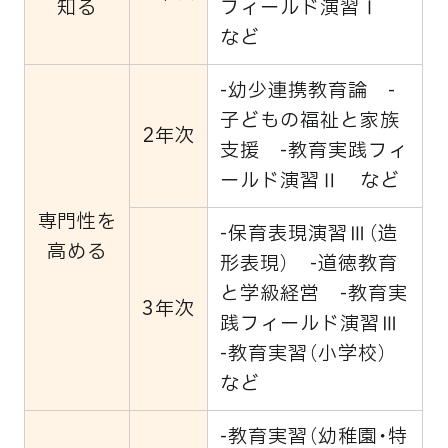
知る
フィールド演習Ⅰ
など
-幼少連携教育論 -
子どもの福祉と家族
2年次
支援 -教育実践フィ
ールド演習Ⅱ など
専門性を
-保育表現演習Ⅲ（造
高める
形表現） -道徳教育
と学級経営 -教育実
3年次
践フィールド演習Ⅲ
-教育実習（小学校）
など
-教育実習（幼稚園・特