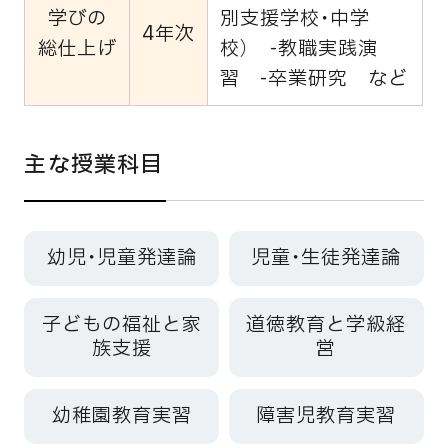
学びの
別支援学校・中学
4年次
総仕上げ
校） -教職実践演
習 -卒業研究 など
主な授業科目
幼児・児童発達論
児童・生徒発達論
子どもの福祉と家
道徳教育と学級経
族支援
営
幼稚園教育実習
障害児教育実習