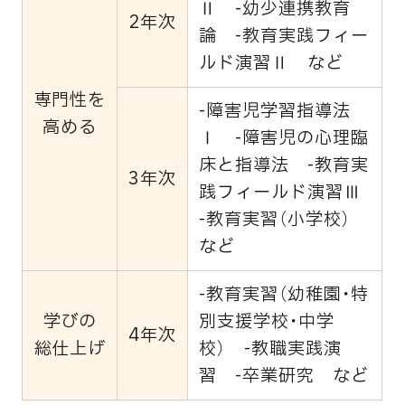
Ⅱ -幼少連携教育
2年次
論 -教育実践フィー
ルド演習Ⅱ など
専門性を
-障害児学習指導法
高める
Ⅰ -障害児の心理臨
床と指導法 -教育実
3年次
践フィールド演習Ⅲ
-教育実習（小学校）
など
-教育実習（幼稚園・特
学びの
別支援学校・中学
4年次
総仕上げ
校） -教職実践演
習 -卒業研究 など